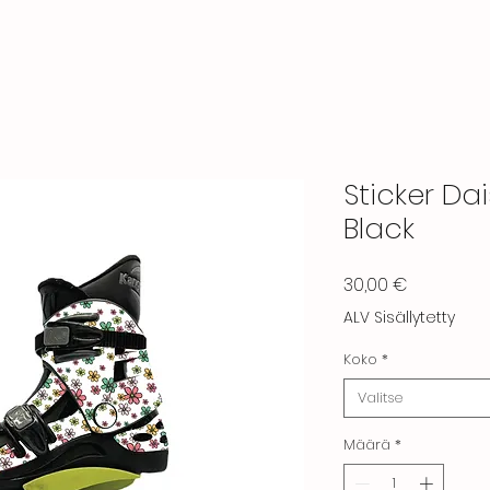
Sticker Da
Black
Hinta
30,00 €
ALV Sisällytetty
Koko
*
Valitse
Määrä
*