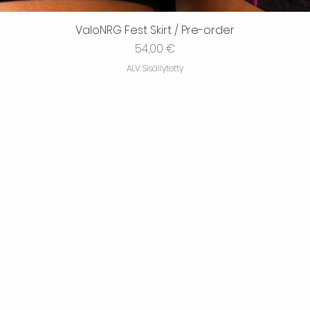
ValoNRG Fest Skirt / Pre-order
Hinta
54,00 €
ALV Sisällytetty