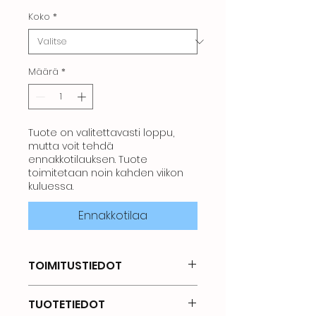
Koko
*
Määrä
*
Tuote on valitettavasti loppu,
mutta voit tehdä
ennakkotilauksen. Tuote
toimitetaan noin kahden viikon
kuluessa.
Ennakkotilaa
TOIMITUSTIEDOT
Kun olemme vastaanottaneet
TUOTETIEDOT
tilauksesi, sen valmisteluun kuluu 2–